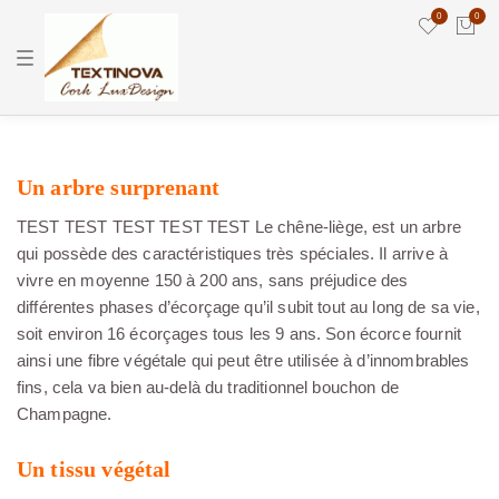
0
0
T
o
g
g
l
e
n
a
Un arbre surprenant
v
i
g
TEST TEST TEST TEST TEST Le chêne-liège, est un arbre
a
qui possède des caractéristiques très spéciales. Il arrive à
t
i
vivre en moyenne 150 à 200 ans, sans préjudice des
o
différentes phases d’écorçage qu’il subit tout au long de sa vie,
n
soit environ 16 écorçages tous les 9 ans. Son écorce fournit
ainsi une fibre végétale qui peut être utilisée à d’innombrables
fins, cela va bien au-delà du traditionnel bouchon de
Champagne.
Un tissu végétal