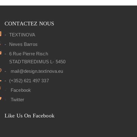
CONTACTEZ NOUS
TEXTINOVA
Neves Barros
6 Rue Pierre Risch
STADTBREDIMUS L- 5450
mail@design.textinova.eu
(+352) 621 497 337
Facebook
Twitter
Like Us On Facebook