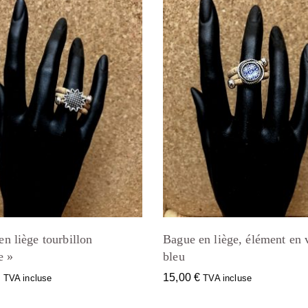
n liège tourbillon
Bague en liège, élément en 
e »
bleu
€
15,00
€
TVA incluse
TVA incluse