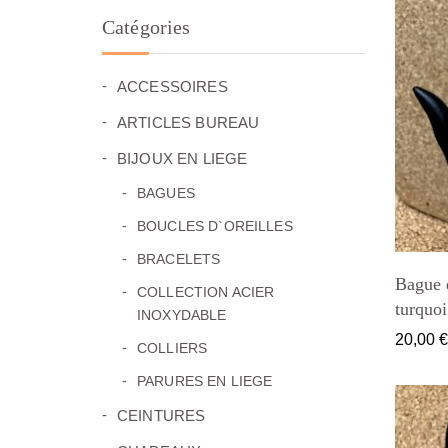
Catégories
(19)
ACCESSOIRES
(8)
ARTICLES BUREAU
(87)
BIJOUX EN LIEGE
(16)
BAGUES
(18)
BOUCLES D`OREILLES
(27)
BRACELETS
Bague e
(11)
COLLECTION ACIER
turquoi
INOXYDABLE
20,00
(13)
COLLIERS
(2)
PARURES EN LIEGE
(6)
CEINTURES
(5)