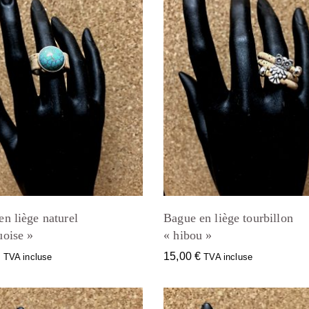
n liège naturel
Bague en liège tourbillon
uoise »
« hibou »
€
15,00
€
TVA incluse
TVA incluse