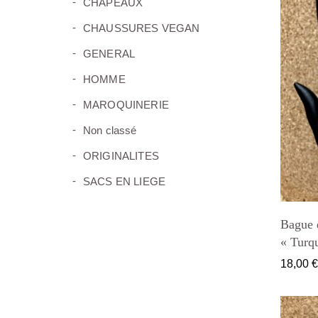
CHAPEAUX
(7)
CHAUSSURES VEGAN
(69)
GENERAL
(6)
HOMME
(8)
MAROQUINERIE
(0)
Non classé
(5)
ORIGINALITES
(15)
SACS EN LIEGE
Bague e
« Turq
18,00