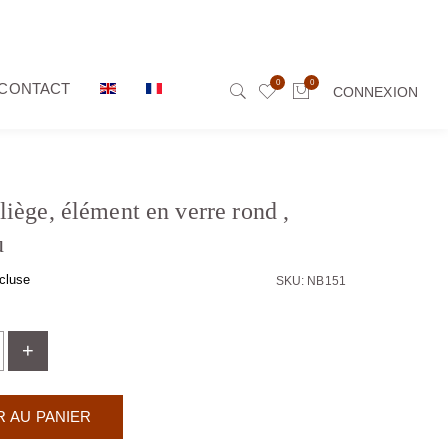
0
0
CONTACT
CONNEXION
liège, élément en verre rond ,
u
cluse
SKU: NB151
+
 AU PANIER