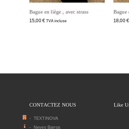
Bague en liège , avec strass
Bague e
15,00
€
18,00
TVA incluse
CONTACTEZ NOUS
Like U
TEXTINOVA
Neves Barros