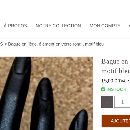
À PROPOS
NOTRE COLLECTION
MON COMPTE
S
Bague en liège, élément en verre rond , motif bleu
Bague en 
motif ble
15,00
€
TVA in
INSTOCK
-
AJOUTER