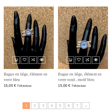
Bague en liège, élément en
Bague en liège, élément en
verre bleu
verre rond , motif bleu
15,00
€
15,00
€
TVA incluse
TVA incluse
1
2
3
4
5
6
7
→