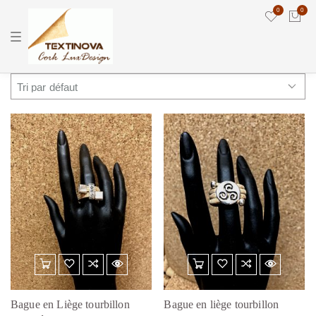
0
0
T
o
g
g
l
e
n
a
v
i
g
a
t
i
o
n
Bague en Liège tourbillon
Bague en liège tourbillon