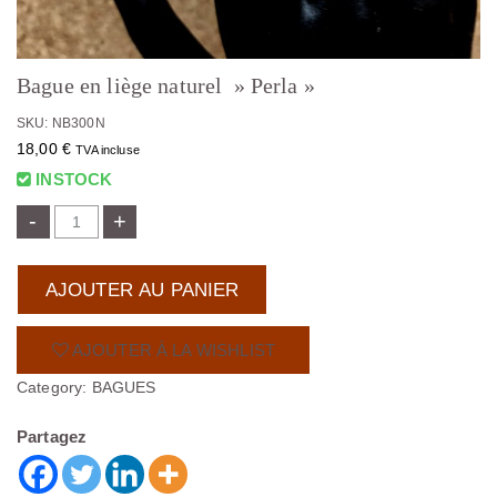
Bague en liège naturel » Perla »
SKU: NB300N
18,00
€
TVA incluse
INSTOCK
-
+
AJOUTER AU PANIER
AJOUTER À LA WISHLIST
Category:
BAGUES
Partagez