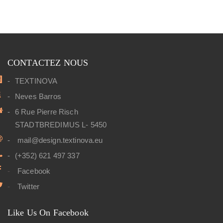
CONTACTEZ NOUS
TEXTINOVA
Neves Barros
6 Rue Pierre Risch
STADTBREDIMUS L- 5450
mail@design.textinova.eu
(+352) 621 497 337
Facebook
Twitter
Like Us On Facebook