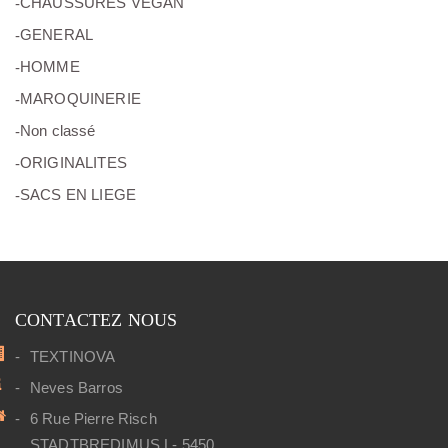
CHAUSSURES VEGAN
(69)
GENERAL
(6)
HOMME
(8)
MAROQUINERIE
(0)
Non classé
(5)
ORIGINALITES
(15)
SACS EN LIEGE
CONTACTEZ NOUS
TEXTINOVA
Neves Barros
6 Rue Pierre Risch
STADTBREDIMUS L- 5450