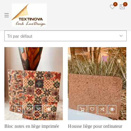
0
0
T
o
g
g
l
e
n
a
v
i
g
a
t
i
o
n
Bloc notes en liège imprimée
Housse liège pour ordinateur