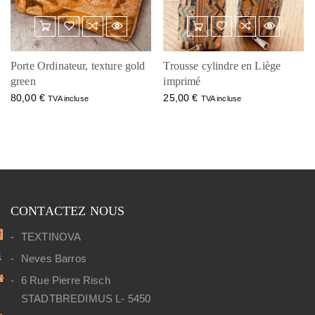
Porte Ordinateur, texture gold
Trousse cylindre en Liège
green
imprimé
80,00
€
25,00
€
TVA incluse
TVA incluse
CONTACTEZ NOUS
TEXTINOVA
Neves Barros
6 Rue Pierre Risch
STADTBREDIMUS L- 5450