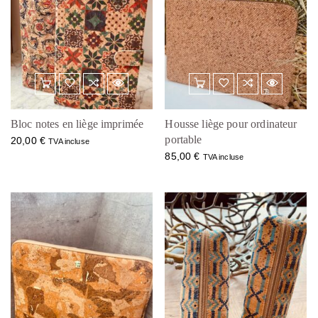
Bloc notes en liège imprimée
Housse liège pour ordinateur
portable
20,00
€
TVA incluse
85,00
€
TVA incluse