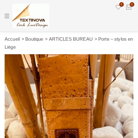
0
0
T
o
g
g
l
e
Accueil
Boutique
ARTICLES BUREAU
Porte – stylos en
n
Liège
a
v
i
g
a
t
i
o
n