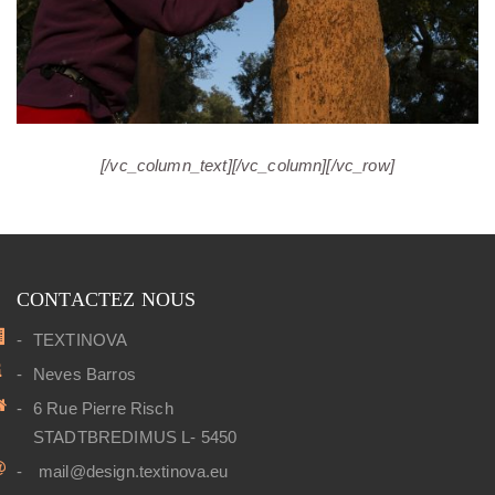
[/vc_column_text][/vc_column][/vc_row]
CONTACTEZ NOUS
TEXTINOVA
Neves Barros
6 Rue Pierre Risch
STADTBREDIMUS L- 5450
mail@design.textinova.eu