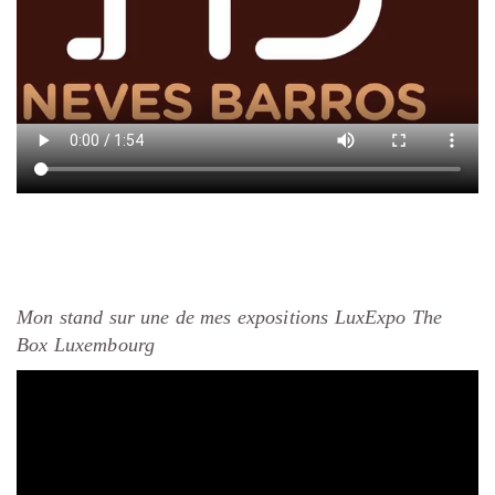
Mon stand sur une de mes expositions LuxExpo The
Box Luxembourg