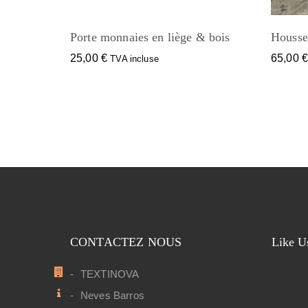
Porte monnaies en liège & bois
Housse 
25,00
€
65,00
TVA incluse
CONTACTEZ NOUS
Like U
TEXTINOVA
Neves Barros