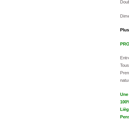
Doub
Dim
Plus
PRO
Entr
Tous
Pren
natu
Une 
100%
Lièg
Pens