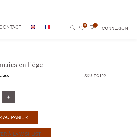
0
0
CONTACT
CONNEXION
naies en liège
cluse
SKU: EC102
+
 AU PANIER
ER À LA WISHLIST