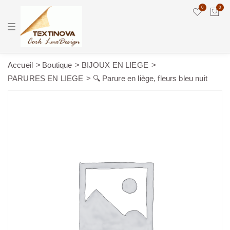
0
0
T
o
g
g
l
e
Accueil
Boutique
BIJOUX EN LIEGE
n
PARURES EN LIEGE
🔍 Parure en liège, fleurs bleu nuit
a
v
i
g
a
t
i
o
n