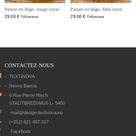
Parure en liège- rouge royal
Parure en liège- bleu royal
29,00
€
29,00
€
TVA incluse
TVA incluse
CONTACTEZ NOUS
TEXTINOVA
Neves Barros
6 Rue Pierre Risch
STADTBREDIMUS L- 5450
mail@design.textinova.eu
(+352) 621 497 337
Facebook