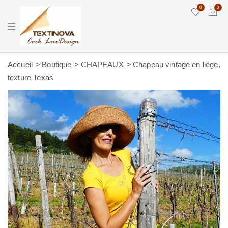
0
0
T
o
g
g
l
e
Accueil
Boutique
CHAPEAUX
Chapeau vintage en liège,
n
texture Texas
a
v
i
g
a
t
i
o
n