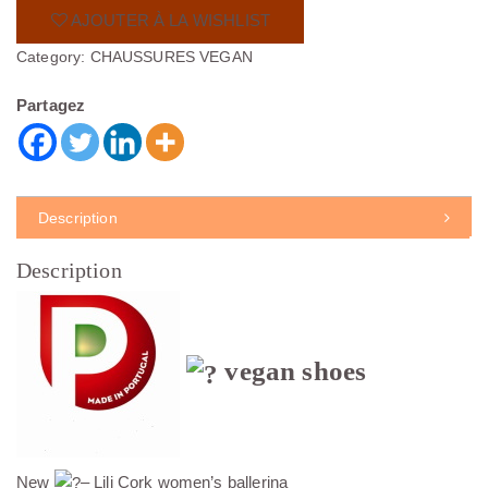
é
s
AJOUTER À LA WISHLIST
t
t
a
Category:
CHAUSSURES VEGAN
i
:
t
7
5
Partagez
:
,
1
0
1
0
8
,
€
0
.
0
Description
€
.
Description
vegan shoes
New
– Lili Cork women’s ballerina