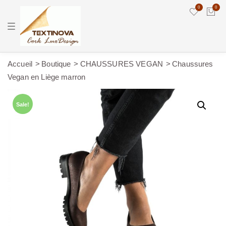
0
0
T
o
g
g
l
e
Accueil
Boutique
CHAUSSURES VEGAN
Chaussures
n
Vegan en Liège marron
a
v
i
g
Sale!
a
t
i
o
n