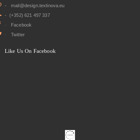
0
mail@design.textinova.eu
,
€
0
.
0
(+352) 621 497 337
€
Facebook
.
Twitter
Like Us On Facebook