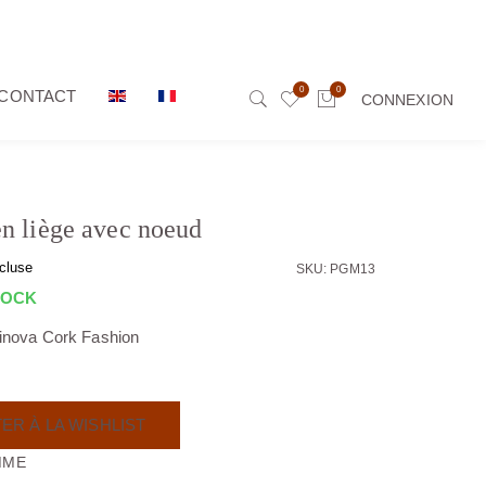
0
0
CONTACT
CONNEXION
en liège avec noeud
cluse
SKU: PGM13
TOCK
tinova Cork Fashion
ER À LA WISHLIST
MME