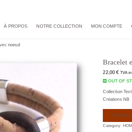
À PROPOS
NOTRE COLLECTION
MON COMPTE
avec noeud
Bracelet 
22,00
€
TVA in
OUT OF S
Collection Tex
Créations NB
AJOUT
Category:
HO