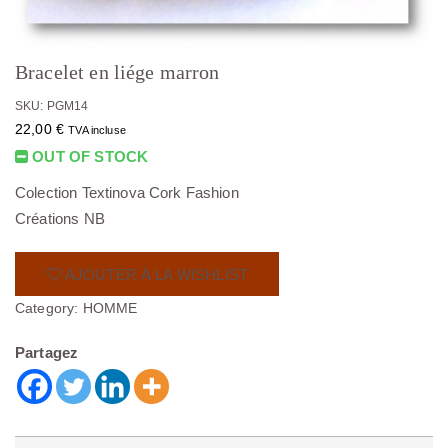
Bracelet en liége marron
SKU: PGM14
22,00
€
TVA incluse
OUT OF STOCK
Colection Textinova Cork Fashion
Créations NB
AJOUTER À LA WISHLIST
Category:
HOMME
Partagez