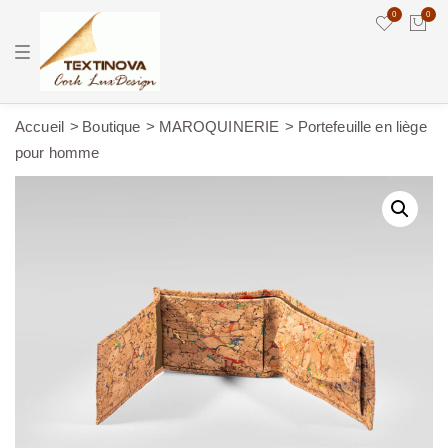
0
0
T
o
g
g
l
e
Accueil
Boutique
MAROQUINERIE
Portefeuille en liège
n
pour homme
a
v
i
g
a
t
i
o
n