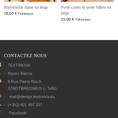
Portefeuille dame en liège
Porte cartes & porte billets en
liège
78,00
€
TVA incluse
25,00
€
TVA incluse
CONTACTEZ NOUS
TEXTINOVA
Neves Barros
6 Rue Pierre Risch
STADTBREDIMUS L- 5450
mail@design.textinova.eu
(+352) 621 497 337
Facebook