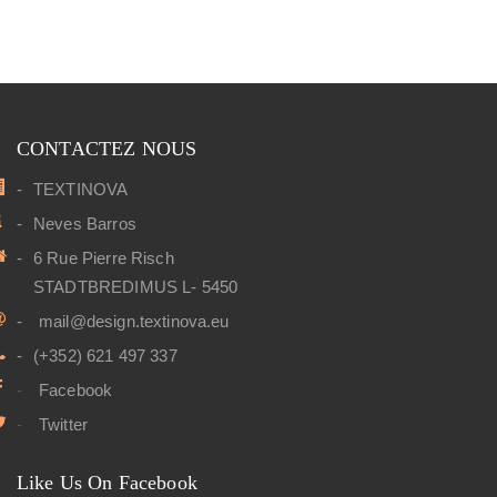
CONTACTEZ NOUS
TEXTINOVA
Neves Barros
6 Rue Pierre Risch
STADTBREDIMUS L- 5450
mail@design.textinova.eu
(+352) 621 497 337
Facebook
Twitter
Like Us On Facebook