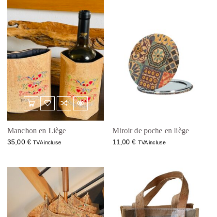
6
0
0
0
,
0
€
0
.
€
.
Manchon en Liège
Miroir de poche en liège
35,00
€
11,00
€
TVA incluse
TVA incluse