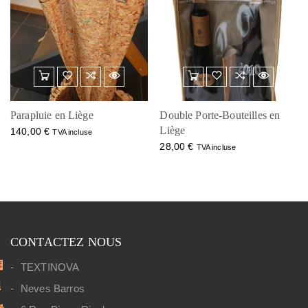
Parapluie en Liège
Double Porte-Bouteilles en
Liège
140,00
€
TVA incluse
28,00
€
TVA incluse
CONTACTEZ NOUS
TEXTINOVA
Neves Barros