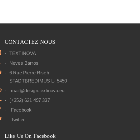
CONTACTEZ NOUS
TEXTINOVA
Neves Barros
6 Rue Pierre Risch
STADTBREDIMUS L- 5450
mail@design.textinova.eu
(+352) 621 497 337
Facebook
Twitter
Like Us On Facebook