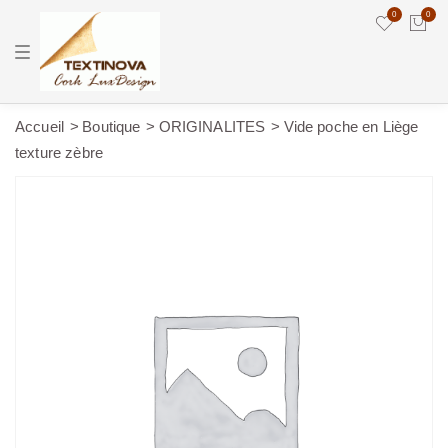
0
0
T
o
g
g
l
e
Accueil
Boutique
ORIGINALITES
Vide poche en Liège
n
texture zèbre
a
v
i
g
a
t
i
o
n