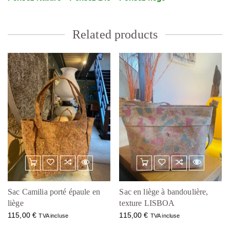
Related products
Sac Camilia porté épaule en
Sac en liège à bandoulière,
liège
texture LISBOA
115,00
€
115,00
€
TVA incluse
TVA incluse