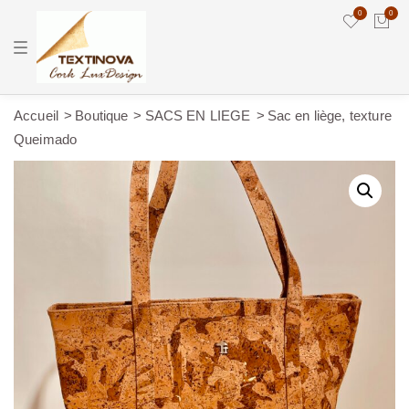
0
0
T
o
g
g
l
e
Accueil
Boutique
SACS EN LIEGE
Sac en liège, texture
n
Queimado
a
v
i
g
a
t
i
o
n