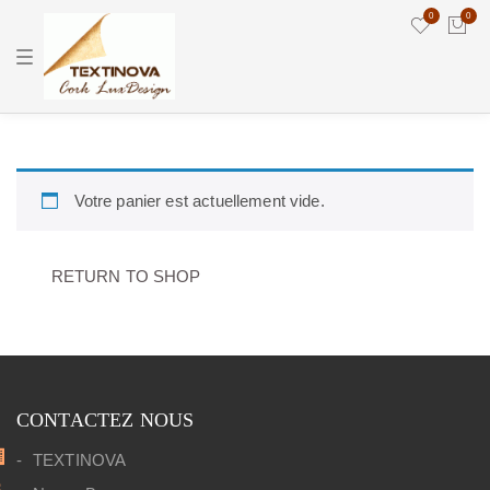
0
0
T
o
g
g
l
e
n
a
v
Votre panier est actuellement vide.
i
g
a
t
i
RETURN TO SHOP
o
n
CONTACTEZ NOUS
TEXTINOVA