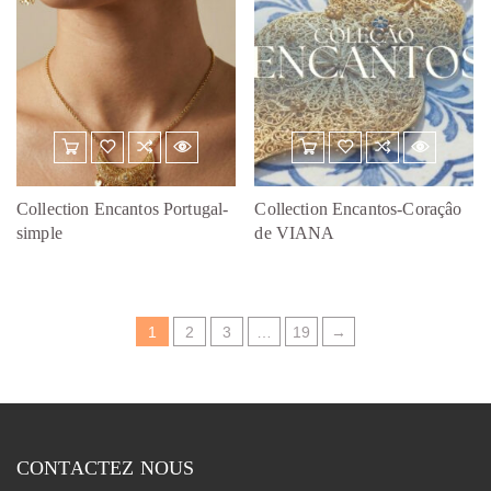
Collection Encantos Portugal-
Collection Encantos-Coraçâo
simple
de VIANA
1
2
3
…
19
→
CONTACTEZ NOUS