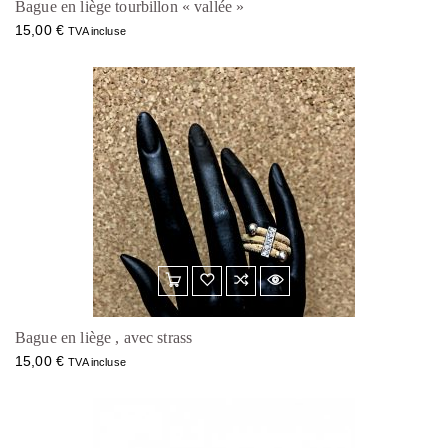
9
Bague en liège tourbillon « vallée »
,
€
15,00
€
0
.
TVA incluse
0
€
.
Bague en liège , avec strass
15,00
€
TVA incluse