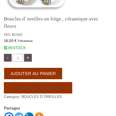
Boucles d`oreilles en liège , céramique avec
fleurs
SKU: BCN02
16,00
€
TVA incluse
INSTOCK
-
+
AJOUTER AU PANIER
AJOUTER À LA WISHLIST
Category:
BOUCLES D`OREILLES
Partagez