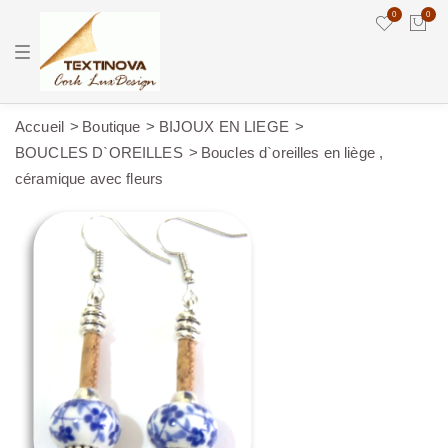
0
0
T
o
g
g
l
e
Accueil
Boutique
BIJOUX EN LIEGE
n
BOUCLES D`OREILLES
Boucles d`oreilles en liège ,
a
v
céramique avec fleurs
i
g
a
t
i
o
n