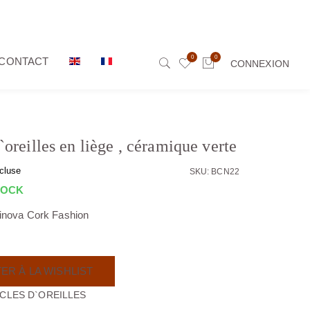
0
0
CONTACT
CONNEXION
oreilles en liège , céramique verte
cluse
SKU: BCN22
TOCK
tinova Cork Fashion
ER À LA WISHLIST
CLES D`OREILLES