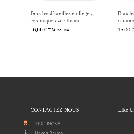
Boucles d`oreilles en liège ,
Boucles
céramique avec fleurs
cérami
16,00
€
15,00
TVA incluse
CONTACTEZ NOUS
Like U
TEXTINOVA
Neves Barros