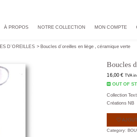
À PROPOS
NOTRE COLLECTION
MON COMPTE
ES D`OREILLES
Boucles d`oreilles en liège , céramique verte
Boucles d`
16,00
€
TVA in
OUT OF S
Collection Tex
Créations NB
AJOUT
Category:
BOU