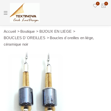
0
0
T
o
g
g
l
e
Accueil
Boutique
BIJOUX EN LIEGE
n
BOUCLES D`OREILLES
Boucles d`oreilles en liège,
a
v
céramique noir
i
g
a
t
i
o
n