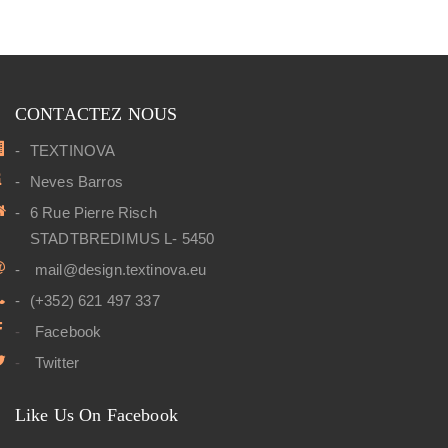
CONTACTEZ NOUS
TEXTINOVA
Neves Barros
6 Rue Pierre Risch
STADTBREDIMUS L- 5450
mail@design.textinova.eu
(+352) 621 497 337
Facebook
Twitter
Like Us On Facebook