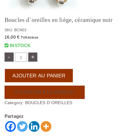
Boucles d`oreilles en liège, céramique noir
SKU: BCN03
16,00
€
TVA incluse
INSTOCK
-
+
AJOUTER AU PANIER
AJOUTER À LA WISHLIST
Category:
BOUCLES D`OREILLES
Partagez