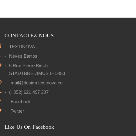
CONTACTEZ NOUS
TEXTINOVA
Neves Barros
6 Rue Pierre Risch
STADTBREDIMUS L- 5450
mail@design.textinova.eu
(+352) 621 497 337
Facebook
Twitter
Like Us On Facebook