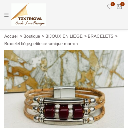
0
0
T
o
g
g
l
e
Accueil
Boutique
BIJOUX EN LIEGE
BRACELETS
n
Bracelet liège,petite céramique marron
a
v
i
g
a
t
i
o
n