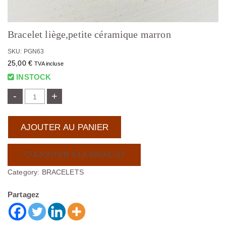
Bracelet liège,petite céramique marron
SKU: PGN63
25,00
€
TVA incluse
INSTOCK
-
+
AJOUTER AU PANIER
AJOUTER À LA WISHLIST
Category:
BRACELETS
Partagez