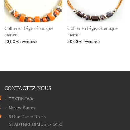
Collier en liège céramique
Collier en liège, céramique
orange
marron
30,00
€
30,00
€
TVA incluse
TVA incluse
CONTACTEZ NOUS
TEXTINOVA
Neves Barros
6 Rue Pierre Risch
STADTBREDIMUS L- 5450