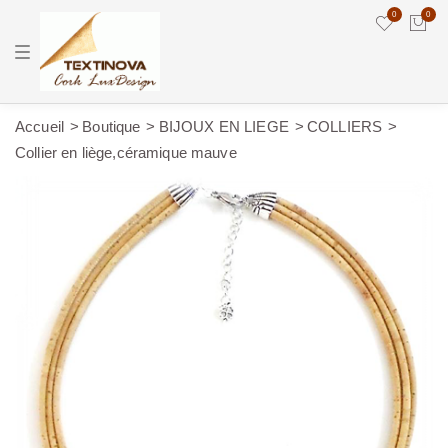
0
0
T
o
g
g
l
e
Accueil
Boutique
BIJOUX EN LIEGE
COLLIERS
n
Collier en liège,céramique mauve
a
v
i
g
a
t
i
o
n