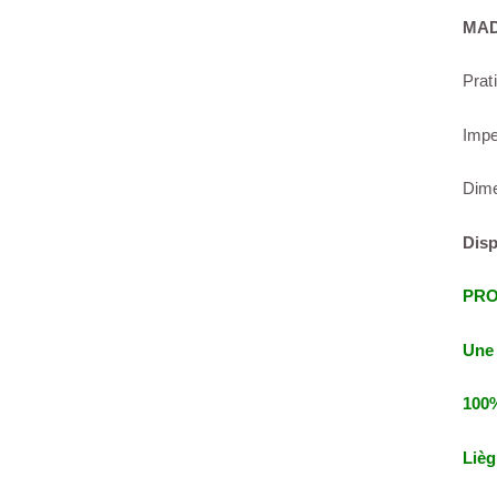
MAD
Prat
Impe
Dime
Disp
PRO
Une 
100%
Lièg