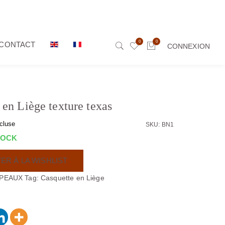
0
0
CONTACT
CONNEXION
 en Liège texture texas
cluse
SKU: BN1
TOCK
ER À LA WISHLIST
PEAUX
Tag:
Casquette en Liège