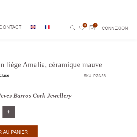
0
0
CONTACT
CONNEXION
en liège Amalia, céramique mauve
cluse
SKU: PGN38
Neves Barros Cork Jewellery
+
 AU PANIER