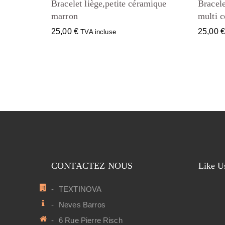
Bracelet liège,petite céramique
Bracele
marron
multi c
25,00
€
25,00
TVA incluse
CONTACTEZ NOUS
Like U
TEXTINOVA
Neves Barros
6 Rue Pierre Risch