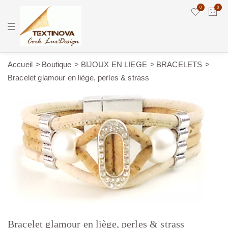
0
0
T
o
g
g
l
e
Accueil
Boutique
BIJOUX EN LIEGE
BRACELETS
n
Bracelet glamour en liège, perles & strass
a
v
i
g
a
t
i
o
n
Bracelet glamour en liège, perles & strass