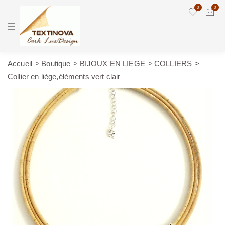
0
0
T
o
g
g
l
e
Accueil
Boutique
BIJOUX EN LIEGE
COLLIERS
n
Collier en liège,éléments vert clair
a
v
i
g
a
t
i
o
n