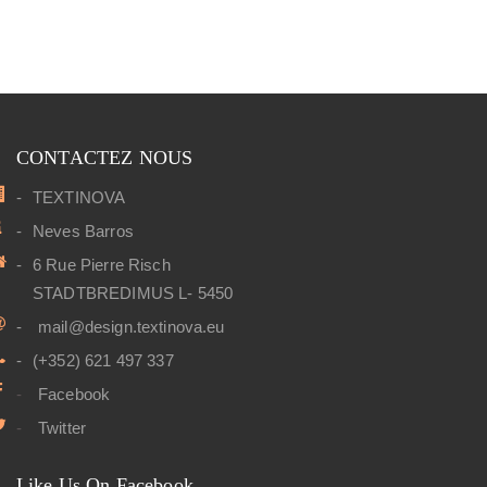
CONTACTEZ NOUS
TEXTINOVA
Neves Barros
6 Rue Pierre Risch
STADTBREDIMUS L- 5450
mail@design.textinova.eu
(+352) 621 497 337
Facebook
Twitter
Like Us On Facebook